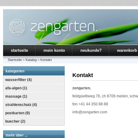
startseite
mein konto
neukunde?
warenkorb
Startseite
»
Katalog
»
Kontakt
kategorien
Kontakt
wasserfilter (4)
afa-algen (1)
zengarten.
feldgüetliweg 76, ch 8706 meilen, sch
massage (1)
fon +41 44 350 88 88
strahlenschutz (4)
info@zengarten.com
postkarten (9)
buecher (2)
mehr über ...