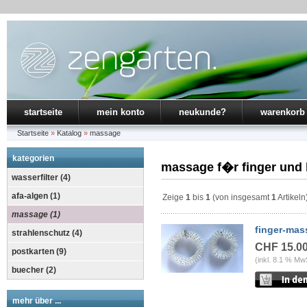
startseite
mein konto
neukunde?
warenkorb
Startseite
»
Katalog
»
massage
kategorien
massage f�r finger und 
wasserfilter (4)
afa-algen (1)
Zeige
1
bis
1
(von insgesamt
1
Artikeln
massage (1)
finger-mas
strahlenschutz (4)
CHF 15.0
postkarten (9)
(inkl. 8.1 % Mw
buecher (2)
mehr über ...