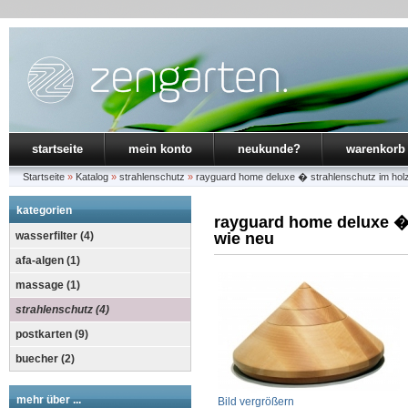
startseite
mein konto
neukunde?
warenkorb
Startseite
»
Katalog
»
strahlenschutz
»
rayguard home deluxe � strahlenschutz im h
kategorien
rayguard home deluxe �
wasserfilter (4)
wie neu
afa-algen (1)
massage (1)
strahlenschutz (4)
postkarten (9)
buecher (2)
mehr über ...
Bild vergrößern